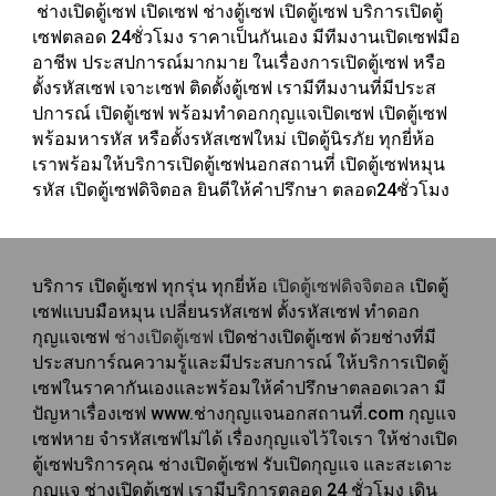
ช่างเปิดตู้เซฟ
เปิดเซฟ ช่างตู้เซฟ เปิดตู้เซฟ
บริการเปิดตู้
เซฟตลอด 24ชั่วโมง ราคาเป็นกันเอง มี
ทีมงานเปิดเซฟมือ
อาชีพ
ประสปการณ์มากมาย ในเรื่องการเปิดตู้เซฟ หรือ
ตั้งรหัสเซฟ เจาะเซฟ ติดตั้งตู้เซฟ เรามีทีมงานที่มีประส
ปการณ์
เปิดตู้เซฟ
พร้อมทำดอกกุญแจเปิดเซฟ
เปิดตู้เซฟ
พร้อมหารหัส
หรือตั้งรหัสเซฟใหม่ เปิดตู้นิรภัย ทุกยี่ห้อ
เราพร้อมให้บริการ
เปิดตู้เซฟนอกสถานที่
เปิดตู้เซฟหมุน
รหัส เปิดตู้เซฟดิจิตอล ยินดีให้คำปรึกษา ตลอด24ชั่วโมง
บริการ
เปิดตู้เซฟ
ทุกรุ่น ทุกยี่ห้อ
เปิดตู้เซฟดิจจิตอล
เปิดตู้
เซฟแบบมือหมุน เปลี่ยนรหัสเซฟ ตั้งรหัสเซฟ ทำดอก
กุญแจเซฟ
ช่างเปิดตู้เซฟ
เปิดช่างเปิดตู้เซฟ ด้วยช่างที่มี
ประสบการ์ณความรู้และมีประสบการณ์ ให้บริการเปิดตู้
เซฟในราคากันเองและพร้อมให้คำปรึกษาตลอดเวลา มี
ปัญหาเรื่องเซฟ
www.ช่างกุญแจนอกสถานที่.com
กุญแจ
เซฟหาย
จำรหัสเซฟไม่ได้ เรื่องกุญแจไว้ใจเรา ให้
ช่างเปิด
ตู้เซฟ
บริการคุณ
ช่างเปิดตู้เซฟ
รับเปิดกุญแจ และสะเดาะ
กุญแจ
ช่างเปิดตู้เซฟ
เรามี
บริการตลอด 24 ชั่วโมง เดิน