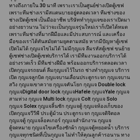
ทางถึงภายใน 30 นาที เพราะเราเป็นศูนย์ช่างเปิดตู้เซฟ
เพราะทีมช่างเรามีสแตนบายอยู่ตลอดเวลา ทีมช่างของ
ช่างเปิดตู้เซฟ
เป็นมืออาชีพ บริษัททำกุญแจของเราเปิดมา
อย่างยาวนาน ไม่ว่าจะเป็นกุญแจรุ่นใหม่เราก็เปิดได้หมด
เพราะทีมช่างที่มากฝีมือและมีประสบการณ์ และเครื่อง
มือของเราได้ทันสมัยตามยุคตามสมัย หากมีปัญหา
ตู้เซฟ
เปิดไม่ได้
กุญแจไขไม่ได้ ไม่มีกุญแจ ลืมรหัสตู้เซฟ ขนย้าย
ตู้เซฟ
ช่างเปิดตู้เซฟ
บริการได้ เรามีทีมงานออกบริการได้
อย่างรวดเร็ว มีทีมช่างฝีมือ พร้อมออกบริการตลอดเวลา
เปิดกุญแจรถยนต์ ลืมกุญแจไว้ในรถ
ช่างทำกุญแจ
บริการ
เปิด กุญแจลูกบิด กุญแจบานเลื่อนประตูกระจก กุญแจบาน
สวิง กุญแจเขาควาย กุญแจคันโยก กุญแจ Double lock
กุญแจDigital door lock กุญแจHafele กุญแจYale กุญแจ
สามห่วง กุญแจ Multi lock กุญแจ Colt กุญแจ Solo
กุญแจ Solex กุญแจลิ้นชัก กุญแจตู้ กุญแจห้องเก็บของ
เปิดกุญแจวีวีพี ประตู้ม้วน ประตูกระจก กุญแจดิจิตอล
กุญแจตู้ กุญแจล็อคเกอร์ กุญแจสำนักงาน กุญแจ
ตู้จดหมาย กุญแจไขเครื่องซักผ้า กุญแจตู้หยอดน้ำ บริการ
กุญแจทุกชนิดที่เป็นกุญแจ ไม่ทำให้คุณลูกค้ารอนาน ทาง