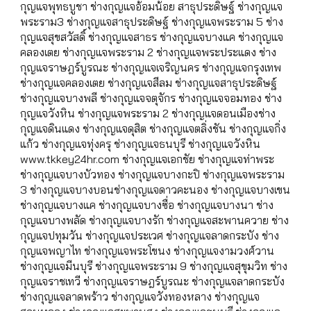
กุญแจพุทธบูชา ช่างกุญแจอ้อมน้อย สาธุประดิษฐ์ ช่างกุญแจ
พระราม3 ช่างกุญแจสาธุประดิษฐ์ ช่างกุญแจพระราม 5 ช่าง
กุญแจสุขสวัสดิ์ ช่างกุญแจสาธร ช่างกุญแจบางแค ช่างกุญแจ
คลองเตย ช่างกุญแจพระราม 2 ช่างกุญแจพระประแดง ช่าง
กุญแจราษฎร์บูรณะ ช่างกุญแจเจริญนคร ช่างกุญแจกรุงเทพ
ช่างกุญแจคลองเตย ช่างกุญแจสีลม ช่างกุญแจสาธุประดิษฐ์
ช่างกุญแจบางพลี ช่างกุญแจจตุจักร ช่างกุญแจจอมทอง ช่าง
กุญแจวังหิน ช่างกุญแจพระราม 2 ช่างกุญแจดอนเมืองช่าง
กุญแจดินแดง ช่างกุญแจดุสิต ช่างกุญแจตลิ่งชัน ช่างกุญแจกิ่ง
แก้ว ช่างกุญแจทุ่งครุ ช่างกุญแจธนบุรี ช่างกุญแจวังหิน
www.tkkey24hr.com ช่างกุญแจเอกชัย ช่างกุญแจท่าพระ
ช่างกุญแจบางบัวทอง ช่างกุญแจบางกะปิ ช่างกุญแจพระราม
3 ช่างกุญแจบางบอนช่างกุญแจดาวคะนอง ช่างกุญแจบางเขน
ช่างกุญแจบางแค ช่างกุญแจบางซื่อ ช่างกุญแจบางนา ช่าง
กุญแจบางพลัด ช่างกุญแจบางรัก ช่างกุญแจสะพานควาย ช่าง
กุญแจปทุมวัน ช่างกุญแจประเวศ ช่างกุญแจลาดกระบัง ช่าง
กุญแจพญาไท ช่างกุญแจพระโขนง ช่างกุญแจงามวงศ์วาน
ช่างกุญแจมีนบุรี ช่างกุญแจพระราม 9 ช่างกุญแจสุขุมวิท ช่าง
กุญแจราชเทวี ช่างกุญแจราษฎร์บูรณะ ช่างกุญแจลาดกระบัง
ช่างกุญแจลาดพร้าว ช่างกุญแจวังทองหลาง ช่างกุญแจ