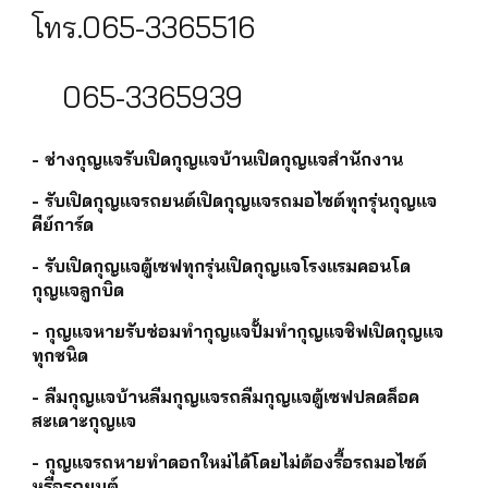
โทร.065-3365516
065-3365939
- ช่างกุญแจรับเปิดกุญแจบ้านเปิดกุญแจสำนักงาน
- รับเปิดกุญแจรถยนต์เปิดกุญแจรถมอไซต์ทุกรุ่นกุญแจ
คีย์การ์ด
- รับเปิดกุญแจตู้เซฟทุกรุ่นเปิดกุญแจโรงแรมคอนโด
กุญแจลูกบิด
- กุญแจหายรับซ่อมทำกุญแจปั้มทำกุญแจชิฟเปิดกุญแจ
ทุกชนิด
- ลืมกุญแจบ้านลืมกุญแจรถลืมกุญแจตู้เซฟปลดล็อค
สะเดาะกุญแจ
- กุญแจรถหายทำดอกใหม่ได้โดยไม่ต้องรื้อรถมอไซต์
หรือรถยนต์