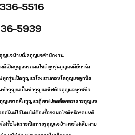
336-5516
36-5939
ี
ิดกุญแจบ้านเปิดกุญแจสำนักงาน
นต์เปิดกุญแจรถมอไซต์ทุกรุ่นกุญแจคีย์การ์ด
เซฟทุกรุ่นเปิดกุญแจโรงแรมคอนโดกุญแจลูกบิด
มทำกุญแจปั้มทำกุญแจชิฟเปิดกุญแจทุกชนิด
มกุญแจรถลืมกุญแจตู้เซฟปลดล็อคสะเดาะกุญแจ
กใหม่ได้โดยไม่ต้องรื้อรถมอไซต์หรือรถยนต์
ดไม่รื้อไม่เจาะเปิดทางรูกุญแจบ้านจะไม่เสียหาย