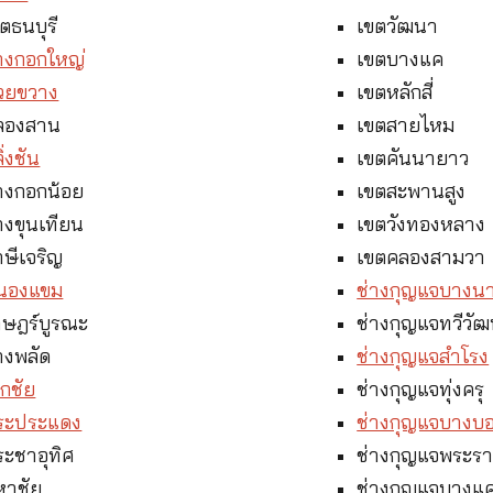
ตธนบุรี
เขตวัฒนา
างกอกใหญ่
เขตบางแค
้วยขวาง
เขตหลักสี่
คลองสาน
เขตสายไหม
่งชัน
เขตคันนายาว
างกอกน้อย
เขตสะพานสูง
างขุนเทียน
เขตวังทองหลาง
ษีเจริญ
เขตคลองสามวา
หนองแขม
ช่างกุญแจบางน
าษฎร์บูรณะ
ช่างกุญแจทวีวั
างพลัด
ช่างกุญแจสำโรง
กชัย
ช่างกุญแจทุ่งครุ
พระประแดง
ช่างกุญแจบางบ
ระชาอุทิศ
ช่างกุญแจพระร
หาชัย
ช่างกุญแจบางแ