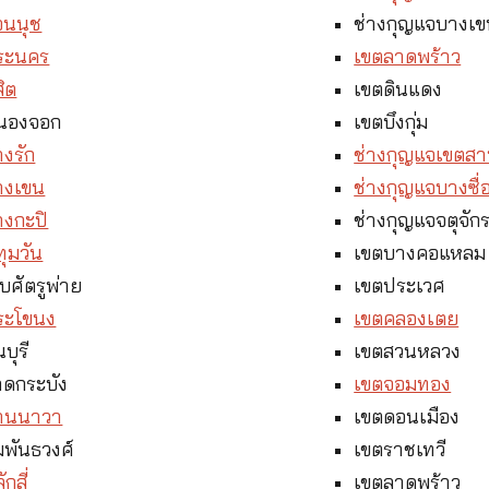
อนนุช
ช่างกุญแจบางเ
ระนคร
เขตลาดพร้าว
สิต
เขตดินแดง
หนองจอก
เขตบึงกุ่ม
งรัก
ช่างกุญแจเขตส
างเขน
ช่างกุญแจบางซื่
างกะปิ
ช่างกุญแจจตุจัก
ุมวัน
เขตบางคอแหลม
บศัตรูพ่าย
เขตประเวศ
ระโขนง
เขตคลองเตย
บุรี
เขตสวนหลวง
าดกระบัง
เขตจอมทอง
ยานนาวา
เขตดอนเมือง
มพันธวงศ์
เขตราชเทวี
กสี่
เขตลาดพร้าว