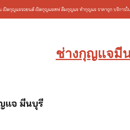
าน เปิดกุญแจรถยนต์ เปิดกุญแจเซฟ ลืมกุญแจ ทำกุญแจ ราคาถูก บริการ
ip to main content
Skip to navigat
ช่างกุญแจมีนบ
แจ มีนบุรี