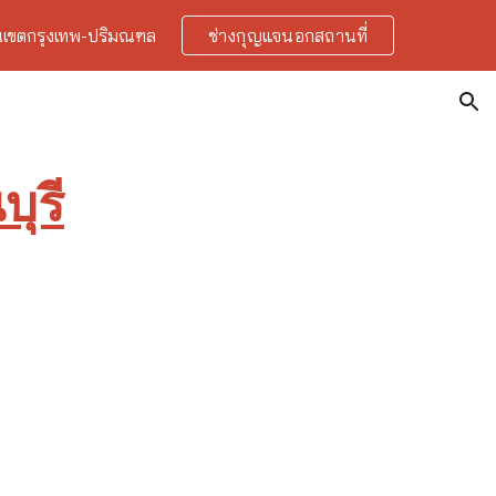
ในเขตกรุงเทพ-ปริมณฑล
ช่างกุญแจนอกสถานที่
ion
ุรี