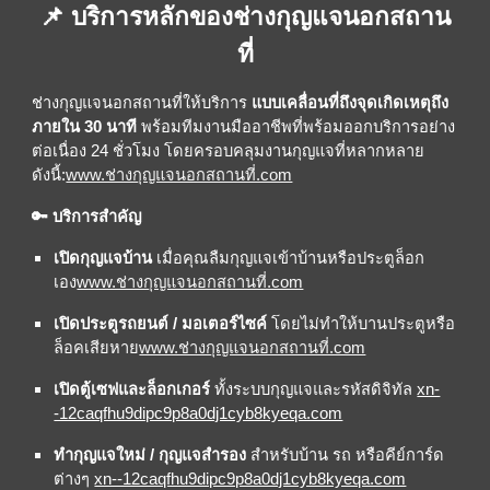
📌 บริการหลักของช่างกุญแจนอกสถาน
ที่
ช่างกุญแจนอกสถานที่ให้บริการ
แบบเคลื่อนที่ถึงจุดเกิดเหตุถึง
ภายใน 30 นาที
พร้อมทีมงานมืออาชีพที่พร้อมออกบริการอย่าง
ต่อเนื่อง 24 ชั่วโมง โดยครอบคลุมงานกุญแจที่หลากหลาย
ดังนี้:
www.ช่างกุญแจนอกสถานที่.com
🔑 บริการสำคัญ
เปิดกุญแจบ้าน
เมื่อคุณลืมกุญแจเข้าบ้านหรือประตูล็อก
เอง
www.ช่างกุญแจนอกสถานที่.com
เปิดประตูรถยนต์ / มอเตอร์ไซค์
โดยไม่ทำให้บานประตูหรือ
ล็อคเสียหาย
www.ช่างกุญแจนอกสถานที่.com
เปิดตู้เซฟและล็อกเกอร์
ทั้งระบบกุญแจและรหัสดิจิทัล
xn-
-12caqfhu9dipc9p8a0dj1cyb8kyeqa.com
ทำกุญแจใหม่ / กุญแจสำรอง
สำหรับบ้าน รถ หรือคีย์การ์ด
ต่างๆ
xn--12caqfhu9dipc9p8a0dj1cyb8kyeqa.com