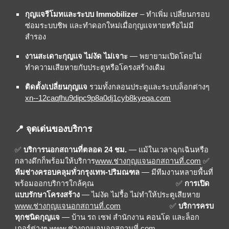
กุญแจรีโมทและระบบ Immobilizer
– ทำเพิ่ม เปลี่ยนกรอบ
ซ่อมระบบชิพ และทำดอกใหม่เมื่อกุญแจหายหรือไม่มี
สำรอง
งานสะเดาะกุญแจ ไม่งัด ไม่เจาะ
— พยายามเปิดโดยไม่
ทำความเสียหายกับประตูหรือโครงสร้างเดิม
ติดตั้ง/เปลี่ยนกุญแจ
รวมทั้งกลอนประตูและระบบล็อกต่างๆ
xn--12caqfhu9dipc9p8a0dj1cyb8kyeqa.com
📍 จุดเด่นของบริการ
✅
บริการนอกสถานที่ตลอด 24 ชม.
— แม้ในเวลาฉุกเฉินหรือ
กลางดึกก็พร้อมให้บริการ
www.ช่างกุญแจนอกสถานที่.com
✅
ทีมช่างครอบคลุมทั่วกรุงเทพ-ปริมณฑล
— มีทีมงานหลายพื้นที่
พร้อมออกบริการใกล้คุณ ✅
การเปิด
แบบรักษาโครงสร้าง
— ไม่งัด ไม่รื้อ ไม่ทำให้ประตูเสียหาย
www.ช่างกุญแจนอกสถานที่.com
✅
บริการครบ
ทุกชนิดกุญแจ
— บ้าน รถ เซฟ สำนักงาน คอนโด และล็อก
เกอร์ต่างๆ
www.ช่างกุญแจนอกสถานที่.com