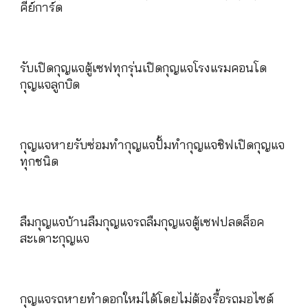
คีย์การ์ด
รับเปิดกุญแจตู้เซฟทุกรุ่นเปิดกุญแจโรงแรมคอนโด
กุญแจลูกบิด
กุญแจหายรับซ่อมทำกุญแจปั้มทำกุญแจชิฟเปิดกุญแจ
ทุกชนิด
ลืมกุญแจบ้านลืมกุญแจรถลืมกุญแจตู้เซฟปลดล็อค
สะเดาะกุญแจ
กุญแจรถหายทำดอกใหม่ได้โดยไม่ต้องรื้อรถมอไซต์