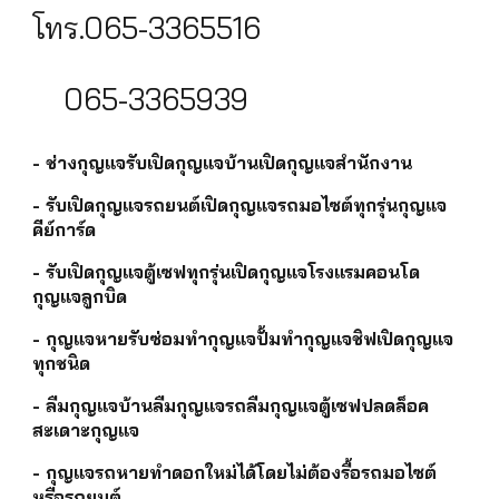
โทร.065-3365516
065-3365939
- ช่างกุญแจรับเปิดกุญแจบ้านเปิดกุญแจสำนักงาน
- รับเปิดกุญแจรถยนต์เปิดกุญแจรถมอไซต์ทุกรุ่นกุญแจ
คีย์การ์ด
- รับเปิดกุญแจตู้เซฟทุกรุ่นเปิดกุญแจโรงแรมคอนโด
กุญแจลูกบิด
- กุญแจหายรับซ่อมทำกุญแจปั้มทำกุญแจชิฟเปิดกุญแจ
ทุกชนิด
- ลืมกุญแจบ้านลืมกุญแจรถลืมกุญแจตู้เซฟปลดล็อค
สะเดาะกุญแจ
- กุญแจรถหายทำดอกใหม่ได้โดยไม่ต้องรื้อรถมอไซต์
หรือรถยนต์