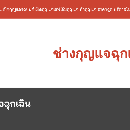
าน เปิดกุญแจรถยนต์ เปิดกุญแจเซฟ ลืมกุญแจ ทำกุญแจ ราคาถูก บริการ
ip to main content
Skip to navigat
ช่างกุญแจ
ฉุก
จ
ฉุกเฉิน