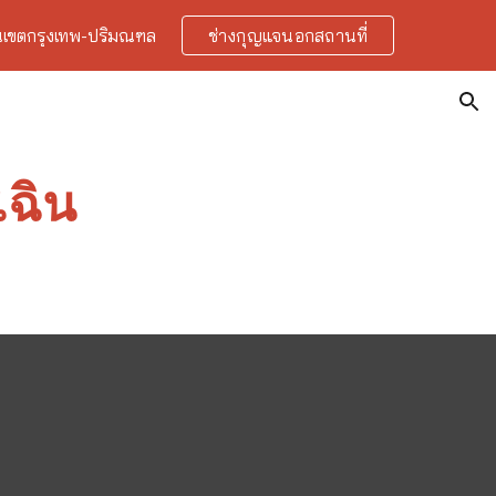
ในเขตกรุงเทพ-ปริมณฑล
ช่างกุญแจนอกสถานที่
ion
เฉิน