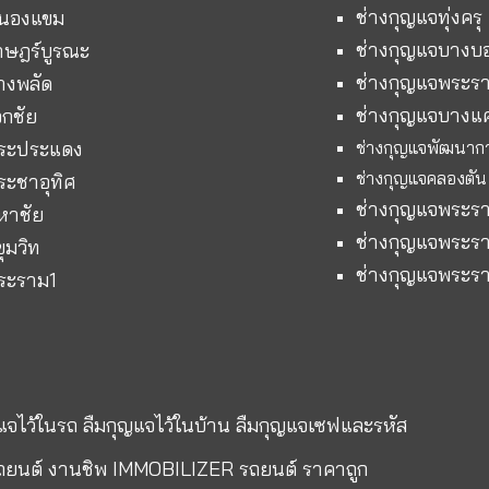
ช่างกุญแจทุ่งครุ
หนองแขม
ช่างกุญแจบางบ
าษฎร์บูรณะ
ช่างกุญแจพระร
างพลัด
ช่างกุญแจบางแ
อกชัย
พระประแดง
ช่างกุญแจพัฒนาก
ช่างกุญแจคลองตัน
ระชาอุทิศ
ช่างกุญแจพระร
หาชัย
ช่างกุญแจพระร
ขุมวิท
ช่างกุญแจพระร
ระราม1
ญแจไว้ในรถ ลืมกุญแจไว้ในบ้าน ลืมกุญแจเซฟและรหัส
ถยนต์ งานชิพ IMMOBILIZER รถยนต์ ราคาถูก