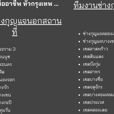
ออาชีพ ทั่วกรุงเทพ ...
ทีมงานช่า
่างกุญแจนอกสถาน
ที่
ช่างกุญแจคลอง
ช่างกุญแจบางเ
เขตลาดพร้าว
ระราม 3
เขตดินแดง
อนนุช
เขตบึงกุ่ม
พระนคร
เขตสาทร
สิต
เขตบางซื่อ
หนองจอก
เขตจตุจักร
างรัก
เขตบางคอแหลม
างเขน
เขตประเวศ
างกะปิ
เขตคลองเตย
ทุมวัน