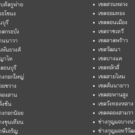
เขตสวนหลวง
บศัตรูพ่าย
เขตจอมทอง
ระโขนง
เขตดอนเมือง
บุรี
เขตราชเทวี
าดกระบัง
เขตลาดพร้าว
ยานนาวา
เขตวัฒนา
มพันธวงศ์
เขตบางแค
พญาไท
เขตหลักสี่
ตธนบุรี
เขตสายไหม
างกอกใหญ่
เขตคันนายาว
้วยขวาง
เขตสะพานสูง
คลองสาน
เขตวังทองหลาง
ิ่งชัน
เขตคลองสามวา
างกอกน้อย
ช่างกุญแจบางน
างขุนเทียน
ช่างกุญแจทวีวั
าษีเจริญ