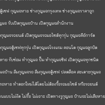
ตู้เซฟ กุญแจหาย ช่างกุญแจกรุงเทพ ช่างกุญแจราคาถูก
ุญแจ รับเปิดกุญแจบ้าน เปิดกุญแจสำนักงาน
ิดกุญแจรถยนต์ เปิดกุญแจรถมอไซต์ทุกรุ่น กุญแจคีย์การ์ด
ิดกุญแจตู้เซฟทุกรุ่น เปิดกุญแจโรงแรม คอนโด กุญแจลูกบิด
หาย รับซ่อม ทำกุญแจ ปั้ม ทำกุญแจชิฟ เปิดกุญแจทุกชนิด
ญแจบ้าน ลืมกุญแจรถ ลืมกุญแจตู้เซฟ ปลดล็อค สะเดาะกุญแจ
รถหาย ทำดอกใหม่ได้โดยไม่ต้องรื้อรถมอไซต์ หรือรถยนต์
านแบบไม่งัด ไม่รื้อ ไม่เจาะ เปิดทางรูกุญแจ บ้านจะไม่เสียหา